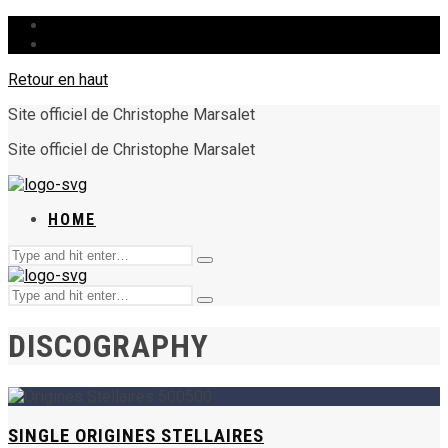
HOME
Retour en haut
Site officiel de Christophe Marsalet
Site officiel de Christophe Marsalet
HOME
Chercher
Type
:
and
Chercher
hit
Type
:
enter
and
DISCOGRAPHY
hit
enter
SINGLE ORIGINES STELLAIRES