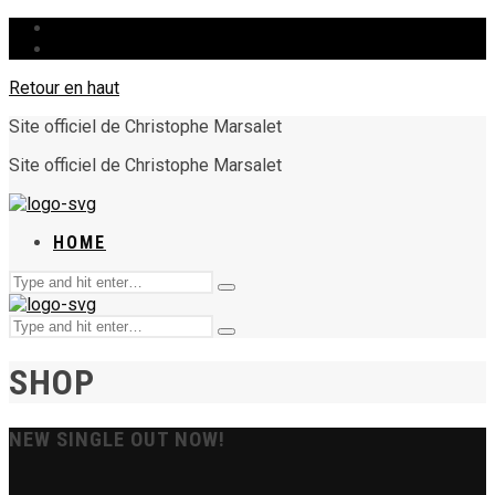
HOME
Retour en haut
Site officiel de Christophe Marsalet
Site officiel de Christophe Marsalet
HOME
Chercher
Type
:
and
Chercher
hit
Type
:
enter
and
SHOP
hit
enter
NEW SINGLE OUT NOW!