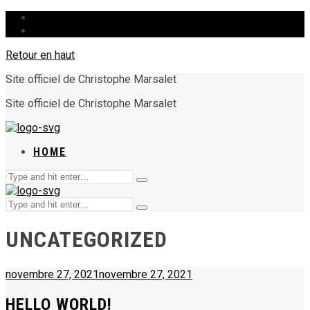
HOME
Retour en haut
Site officiel de Christophe Marsalet
Site officiel de Christophe Marsalet
HOME
Chercher
Type
:
and
Chercher
hit
Type
:
enter
and
UNCATEGORIZED
hit
enter
novembre 27, 2021
novembre 27, 2021
HELLO WORLD!