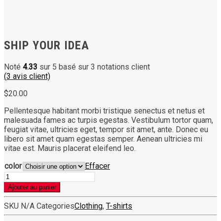
SHIP YOUR IDEA
Noté
4.33
sur 5 basé sur
3
notations client
(
3
avis client)
$
20.00
Pellentesque habitant morbi tristique senectus et netus et
malesuada fames ac turpis egestas. Vestibulum tortor quam,
feugiat vitae, ultricies eget, tempor sit amet, ante. Donec eu
libero sit amet quam egestas semper. Aenean ultricies mi
vitae est. Mauris placerat eleifend leo.
color
Effacer
quantité
de
Ajouter au panier
Ship
Your
SKU
N/A
Categories
Clothing
,
T-shirts
Idea