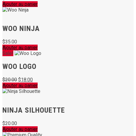
Ajouter au panier
WOO NINJA
$
35.00
Ajouter au panier
Sale!
WOO LOGO
Le
Le
$
20.00
$
18.00
prix
prix
Ajouter au panier
initial
actuel
était :
est :
$20.00.
$18.00.
NINJA SILHOUETTE
$
20.00
Ajouter au panier