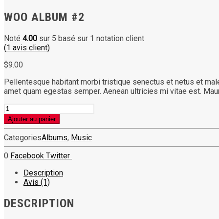
WOO ALBUM #2
Noté
4.00
sur 5 basé sur
1
notation client
(
1
avis client)
$
9.00
Pellentesque habitant morbi tristique senectus et netus et male
amet quam egestas semper. Aenean ultricies mi vitae est. Mauri
quantité
de
Ajouter au panier
Woo
Album
Categories
Albums
,
Music
#2
0
Facebook
Twitter
Description
Avis (1)
DESCRIPTION