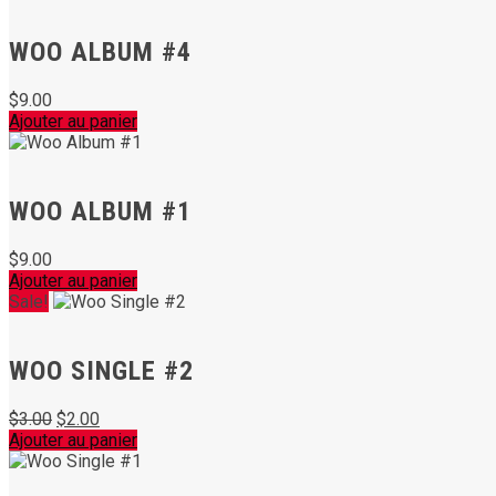
WOO ALBUM #4
$
9.00
Ajouter au panier
WOO ALBUM #1
$
9.00
Ajouter au panier
Sale!
WOO SINGLE #2
Le
Le
$
3.00
$
2.00
prix
prix
Ajouter au panier
initial
actuel
était :
est :