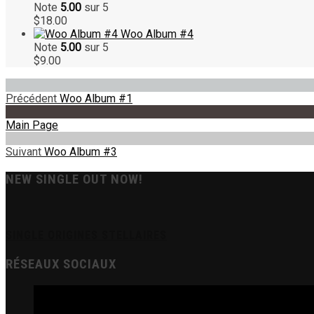
Note
5.00
sur 5
$
18.00
Woo Album #4
Note
5.00
sur 5
$
9.00
Précédent
Woo Album #1
Main Page
Suivant
Woo Album #3
NEW SINGLE OUT NOW!
SINGLE ORIGINES STELLAIRES
RÉSEAUX SOCIAUX